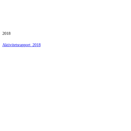
2018
Aktivitetsrapport_2018
DCV Randers
DCV Skjern
Brusgårdsvej 15
Ånumvej 163
8960 Randers SØ
6900 Skjern
Tlf. +45 8644 7298
Tlf. +45 9735 4928
CVR 20 11 00 07
Danske Bank 4710 0009100105