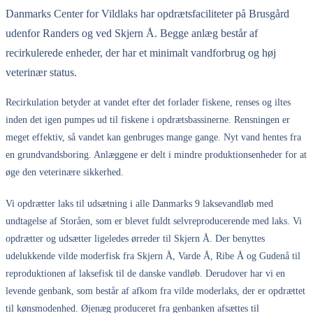
Danmarks Center for Vildlaks har opdrætsfaciliteter på Brusgård
udenfor Randers og ved Skjern Å. Begge anlæg består af
recirkulerede enheder, der har et minimalt vandforbrug og høj
veterinær status.
Recirkulation betyder at vandet efter det forlader fiskene, renses og iltes
inden det igen pumpes ud til fiskene i opdrætsbassinerne. Rensningen er
meget effektiv, så vandet kan genbruges mange gange. Nyt vand hentes fra
en grundvandsboring. Anlæggene er delt i mindre produktionsenheder for at
øge den veterinære sikkerhed.
Vi opdrætter laks til udsætning i alle Danmarks 9 laksevandløb med
undtagelse af Storåen, som er blevet fuldt selvreproducerende med laks. Vi
opdrætter og udsætter ligeledes ørreder til Skjern Å. Der benyttes
udelukkende vilde moderfisk fra Skjern Å, Varde Å, Ribe Å og Gudenå til
reproduktionen af laksefisk til de danske vandløb. Derudover har vi en
levende genbank, som består af afkom fra vilde moderlaks, der er opdrættet
til kønsmodenhed. Øjenæg produceret fra genbanken afsættes til