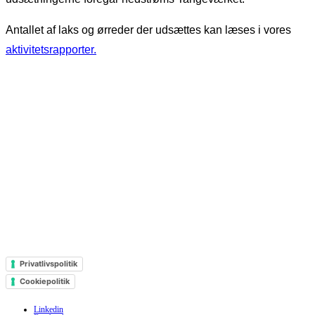
Antallet af laks og ørreder der udsættes kan læses i vores
aktivitetsrapporter
.
DCV Randers
DCV Skjern
Brusgårdsvej 15
Ånumvej 163
8960 Randers SØ
6900 Skjern
Tlf. +45 8644 7298
Tlf. +45 9735 4928
CVR 20 11 00 07
Danske Bank 4710 0009100105
Privatlivspolitik
Cookiepolitik
Linkedin